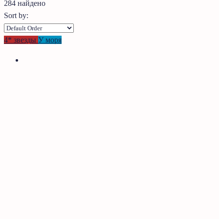
284 найдено
Sort by:
4* звезды
У моря