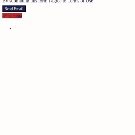
By submitting this form I agree to
Terms of Use
Send Email
4* звезды