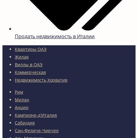
Продать недвижимость в Италии
Квартиры ОАЭ
Жилая
Виллы в ОАЭ
Коммерческая
Недвижимость Хорватия
Рим
Милан
Анцио
Кампионе-д'Италия
Сабаудия
Сан-Феличе-Чирчео