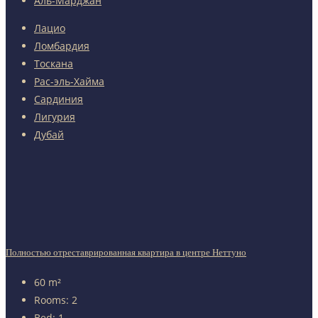
Аль-Марджан
Лацио
Ломбардия
Тоскана
Рас-эль-Хайма
Сардиния
Лигурия
Дубай
Полностью отреставрированная квартира в центре Неттуно
60
m²
Rooms:
2
Bed:
1