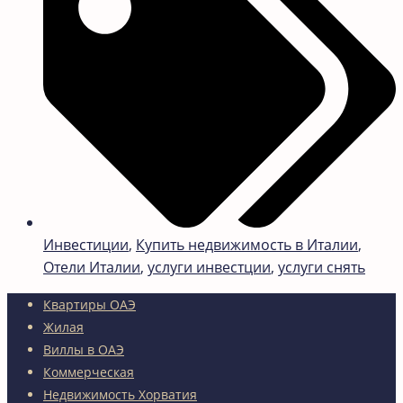
Инвестиции
,
Купить недвижимость в Италии
,
Отели Италии
,
услуги инвестции
,
услуги снять
Квартиры ОАЭ
Жилая
Виллы в ОАЭ
Коммерческая
Недвижимость Хорватия