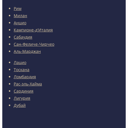
Рим
Милан
Анцио
Кампионе-д'Италия
Сабаудия
Сан-Феличе-Чирчео
Аль-Марджан
Лацио
Тоскана
Ломбардия
Рас-эль-Хайма
Сардиния
Лигурия
Дубай