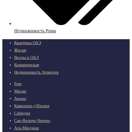
Недвижимость Рима
Квартиры ОАЭ
Жилая
Виллы в ОАЭ
Коммерческая
Недвижимость Хорватия
Рим
Милан
Анцио
Кампионе-д'Италия
Сабаудия
Сан-Феличе-Чирчео
Аль-Марджан