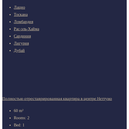
Лацио
Тоскана
Ломбардия
Рас-эль-Хайма
Сардиния
Лигурия
Дубай
Полностью отреставрированная квартира в центре Неттуно
60
m²
Rooms:
2
Bed:
1