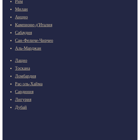
Рим
Милан
Анцио
Кампионе-д'Италия
Сабаудия
Сан-Феличе-Чирчео
Аль-Марджан
Лацио
Тоскана
Ломбардия
Рас-эль-Хайма
Сардиния
Лигурия
Дубай