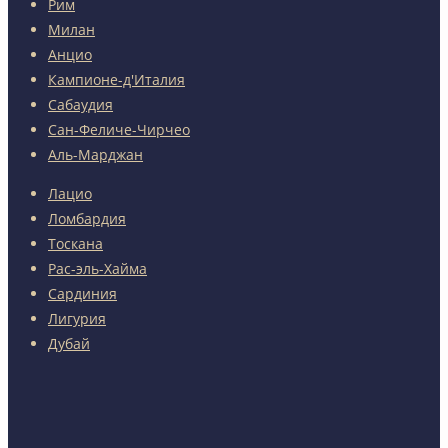
Рим
Милан
Анцио
Кампионе-д'Италия
Сабаудия
Сан-Феличе-Чирчео
Аль-Марджан
Лацио
Ломбардия
Тоскана
Рас-эль-Хайма
Сардиния
Лигурия
Дубай