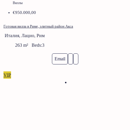
Виллы
€950.000,00
Готовая вилла в Риме, элитный район Акса
Италия, Лацио, Рим
263
m²
Beds:
3
Email
VIP