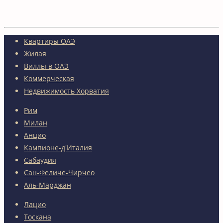
Квартиры ОАЭ
Жилая
Виллы в ОАЭ
Коммерческая
Недвижимость Хорватия
Рим
Милан
Анцио
Кампионе-д'Италия
Сабаудия
Сан-Феличе-Чирчео
Аль-Марджан
Лацио
Тоскана