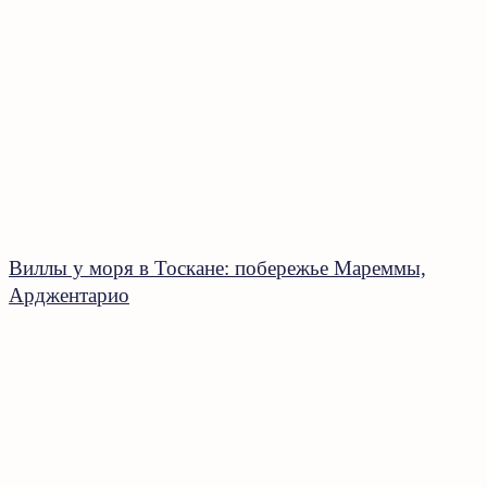
Виллы у моря в Тоскане: побережье Мареммы,
Арджентарио