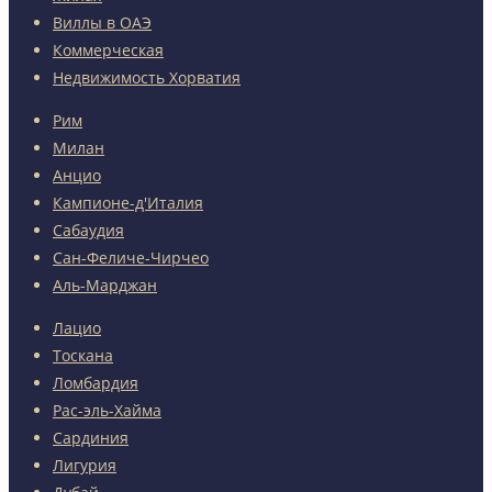
Виллы в ОАЭ
Коммерческая
Недвижимость Хорватия
Рим
Милан
Анцио
Кампионе-д'Италия
Сабаудия
Сан-Феличе-Чирчео
Аль-Марджан
Лацио
Тоскана
Ломбардия
Рас-эль-Хайма
Сардиния
Лигурия