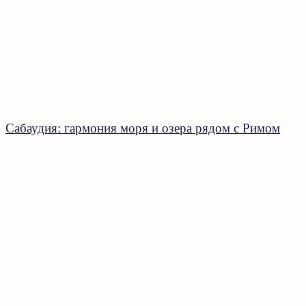
Сабаудия: гармония моря и озера рядом с Римом