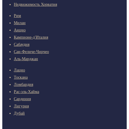
Недвижимость Хорватия
Рим
Милан
Анцио
Кампионе-д'Италия
Сабаудия
Сан-Феличе-Чирчео
Аль-Марджан
Лацио
Тоскана
Ломбардия
Рас-эль-Хайма
Сардиния
Лигурия
Дубай