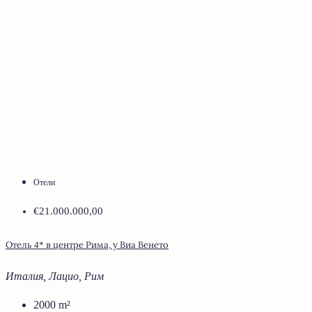
Отели
€21.000.000,00
Отель 4* в центре Рима, у Виа Венето
Италия, Лацио, Рим
2000
m²