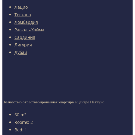
Лацио
Тоскана
Ломбардия
Рас-эль-Хайма
Сардиния
Лигурия
Дубай
Полностью отреставрированная квартира в центре Неттуно
60
m²
Rooms:
2
Bed:
1