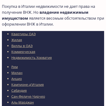
Покупка в Италии недвижимости не дает права на
получение ВНЖ. Но
владение недвижимым
имуществом
является весомым обстоятельством при
оформлении ВНЖ в Италии.
Квартиры ОАЭ
Жилая
Виллы в ОАЭ
Коммерческая
Недвижимость Хорватия
Рим
Милан
Анцио
Кампионе-д'Италия
Сабаудия
Сан-Феличе-Чирчео
Аль-Марджан