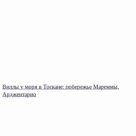
Виллы у моря в Тоскане: побережье Мареммы,
Арджентарио