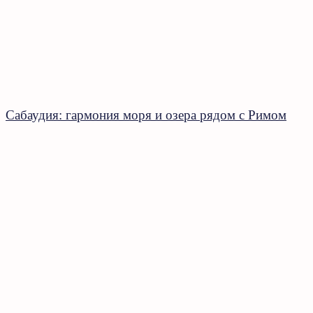
Сабаудия: гармония моря и озера рядом с Римом