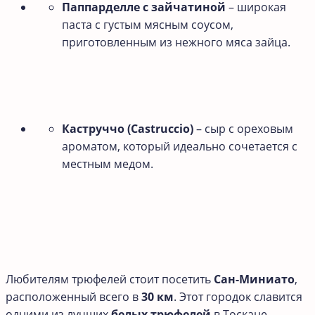
Паппарделле с зайчатиной
– широкая
паста с густым мясным соусом,
приготовленным из нежного мяса зайца.
Каструччо (Castruccio)
– сыр с ореховым
ароматом, который идеально сочетается с
местным медом.
Любителям трюфелей стоит посетить
Сан-Миниато
,
расположенный всего в
30 км
. Этот городок славится
одними из лучших
белых трюфелей
в Тоскане,