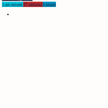
1-ая линия
4* звезды
У моря