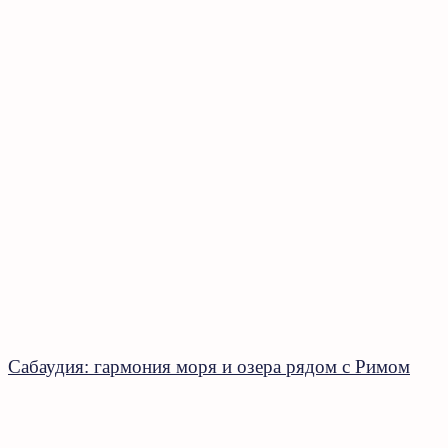
Сабаудия: гармония моря и озера рядом с Римом