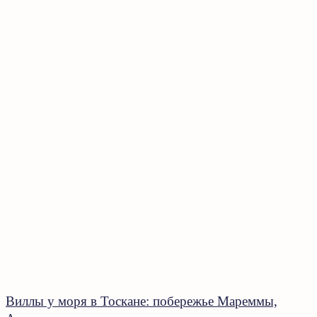
Виллы у моря в Тоскане: побережье Мареммы,