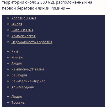
территории около 2 800 м2), расположенный на
первой береговой линии Римини —
Квартиры ОАЭ
Жилая
Виллы в ОАЭ
Коммерческая
Недвижимость Хорватия
Рим
Милан
Анцио
Кампионе-д'Италия
Сабаудия
Сан-Феличе-Чирчео
Аль-Марджан
Лацио
Тоскана