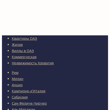
Квартиры ОАЭ
Жилая
Виллы в ОАЭ
Коммерческая
Недвижимость Хорватия
Рим
Милан
Анцио
Кампионе-д'Италия
Сабаудия
Сан-Феличе-Чирчео
Аль-Марджан