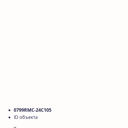
0799RMС-24C105
ID объекта