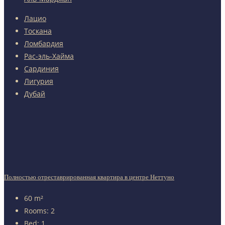
Лацио
Тоскана
Ломбардия
Рас-эль-Хайма
Сардиния
Лигурия
Дубай
Полностью отреставрированная квартира в центре Неттуно
60
m²
Rooms:
2
Bed:
1