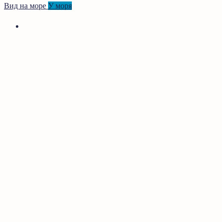
Вид на море
У моря