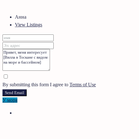
Анна
View Listings
By submitting this form I agree to
Terms of Use
Send Email
У моря