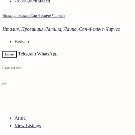
€9.350,00
/в месяц
Вилла у пляжа в Сан-Феличе-Чирчео
Италия, Провинция Латина, Лацио, Сан-Феличе-Чирчео
Beds:
5
Telegram
WhatsApp
Email
Contact me
Анна
View Listings