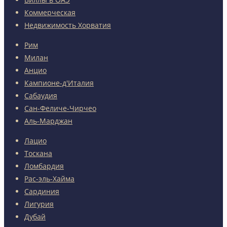
Коммерческая
Недвижимость Хорватия
Рим
Милан
Анцио
Кампионе-д'Италия
Сабаудия
Сан-Феличе-Чирчео
Аль-Марджан
Лацио
Тоскана
Ломбардия
Рас-эль-Хайма
Сардиния
Лигурия
Дубай