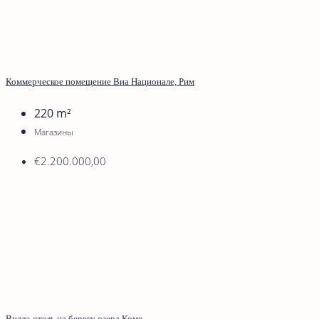
Коммерческое помещение Виа Национале, Рим
220
m²
Магазины
€2.200.000,00
Вилла-отель на берегу озера Комо